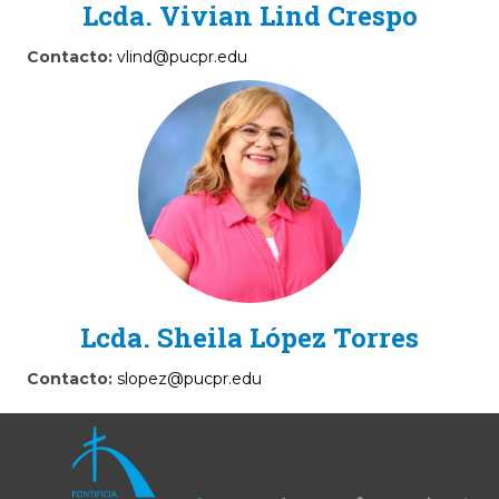
Lcda. Vivian Lind Crespo
Contacto:
vlind@pucpr.edu
Lcda. Sheila López Torres
Contacto:
slopez@pucpr.edu